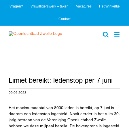
Ga
Vragen?
Vrijwilligerswerk – taken
Vacatures
Het Winkeltje
naar
inhoud
Contact
Limiet bereikt: ledenstop per 7 juni
09.06.2023
Het maximumaantal van 8000 leden is bereikt, op 7 juni is
daarom een ledenstop ingesteld. Nooit eerder in het ruim 30-
jarig bestaan van de Vereniging Openluchtbad Zwolle
hebben we deze mijlpaal bereikt. De bovengrens is ingesteld