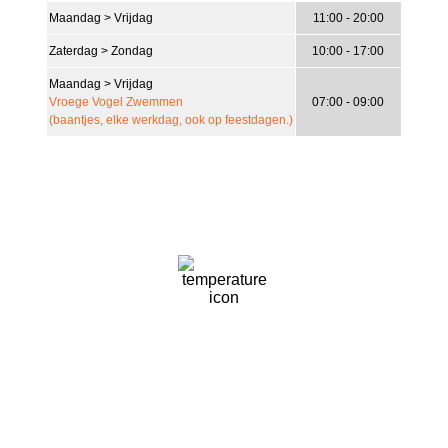
Maandag > Vrijdag
11:00 - 20:00
17
°C
Zaterdag > Zondag
10:00 - 17:00
Zeer Lichte Bewolking
Maandag > Vrijdag
Vroege Vogel Zwemmen
07:00 - 09:00
27 Km/h
Wind Gust
(baantjes, elke werkdag, ook op feestdagen.)
22%
Clouds
12 Km/h
67 %