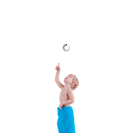
5 Km/h
Wind Gust
42%
Clouds
4 Km/h
75 %