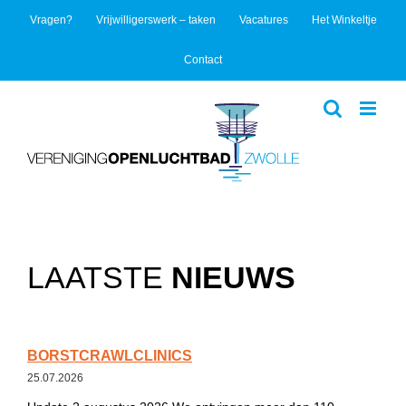
Ga
Vragen?
Vrijwilligerswerk – taken
Vacatures
Het Winkeltje
naar
inhoud
Contact
LAATSTE
NIEUWS
BORSTCRAWLCLINICS
25.07.2026