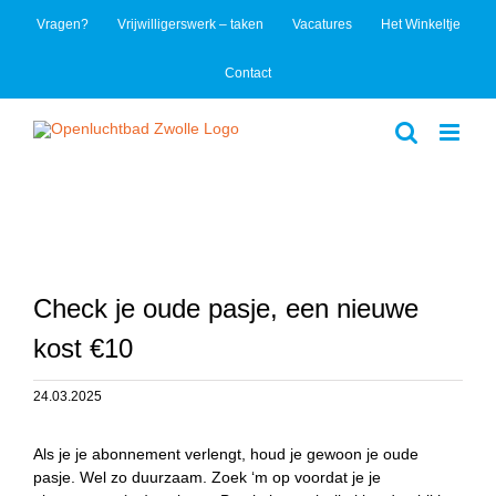
Ga
Vragen?
Vrijwilligerswerk – taken
Vacatures
Het Winkeltje
naar
inhoud
Contact
Check je oude pasje, een nieuwe
kost €10
24.03.2025
Als je je abonnement verlengt, houd je gewoon je oude
pasje. Wel zo duurzaam. Zoek ‘m op voordat je je