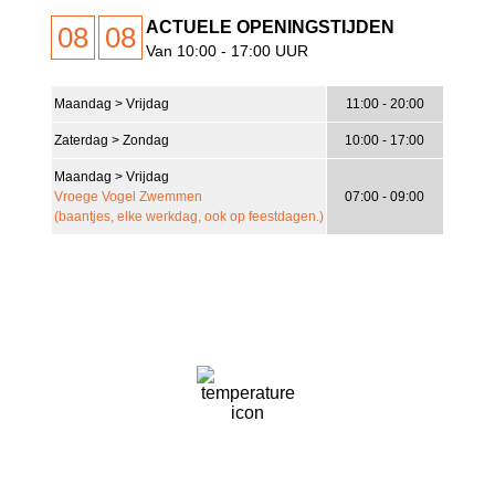
ACTUELE OPENINGSTIJDEN
08
08
Van 10:00 - 17:00 UUR
Maandag > Vrijdag
11:00 - 20:00
21
°C
Zaterdag > Zondag
10:00 - 17:00
Zeer Lichte Bewolking
Maandag > Vrijdag
Vroege Vogel Zwemmen
07:00 - 09:00
14 Km/h
Wind Gust
(baantjes, elke werkdag, ook op feestdagen.)
19%
Clouds
10 Km/h
61 %