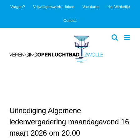
Ga
Vragen?
Vrijwilligerswerk – taken
Vacatures
Het Winkeltje
naar
inhoud
Contact
Uitnodiging Algemene
ledenvergadering maandagavond 16
maart 2026 om 20.00